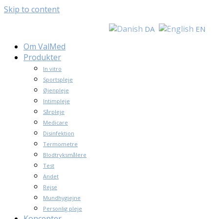
Skip to content
DA
EN
Om ValMed
Produkter
In vitro
Sportspleje
Øjenpleje
Intimpleje
Sårpleje
Medicare
Disinfektion
Termometre
Blodtryksmålere
Test
Andet
Rejse
Mundhygiejne
Personlig pleje
Koncepter