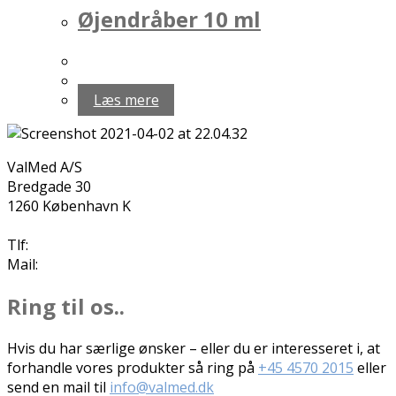
Øjendråber 10 ml
Læs mere
ValMed A/S
Bredgade 30
1260 København K
Tlf:
+45 4570 2015
Mail:
info@valmed.dk
Ring til os..
Hvis du har særlige ønsker – eller du er interesseret i, at
forhandle vores produkter så ring på
+45 4570 2015
eller
send en mail til
info@valmed.dk