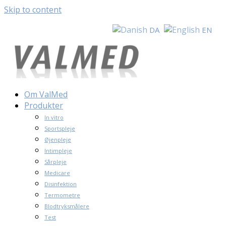
Skip to content
DA
EN
Om ValMed
Produkter
In vitro
Sportspleje
Øjenpleje
Intimpleje
Sårpleje
Medicare
Disinfektion
Termometre
Blodtryksmålere
Test