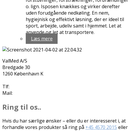
forstuvninger, forstrækninger, forbrændinger
o. lign. Isposen knækkes og virker derefter
uden forudgående nedkøling. En nem,
hygiejnisk og effektivt løsning, der er ideel til
sport, arbejde, udeliv samt i hjemmet. Let at
anvende og let at transportere.
Læs mere
ValMed A/S
Bredgade 30
1260 København K
Tlf:
+45 4570 2015
Mail:
info@valmed.dk
Ring til os..
Hvis du har særlige ønsker – eller du er interesseret i, at
forhandle vores produkter så ring på
+45 4570 2015
eller