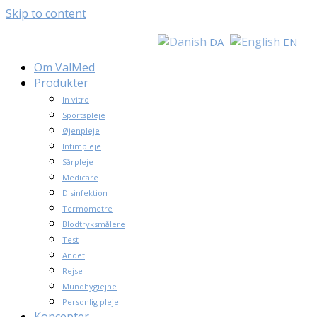
Skip to content
DA
EN
Om ValMed
Produkter
In vitro
Sportspleje
Øjenpleje
Intimpleje
Sårpleje
Medicare
Disinfektion
Termometre
Blodtryksmålere
Test
Andet
Rejse
Mundhygiejne
Personlig pleje
Koncepter