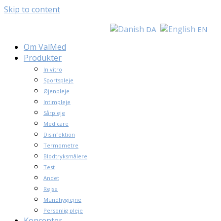
Skip to content
DA
EN
Om ValMed
Produkter
In vitro
Sportspleje
Øjenpleje
Intimpleje
Sårpleje
Medicare
Disinfektion
Termometre
Blodtryksmålere
Test
Andet
Rejse
Mundhygiejne
Personlig pleje
Koncepter