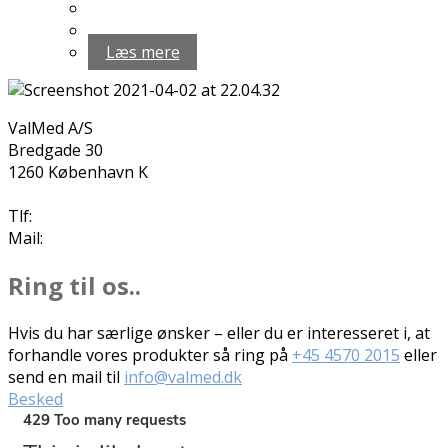
Læs mere
ValMed A/S
Bredgade 30
1260 København K
Tlf:
+45 4570 2015
Mail:
info@valmed.dk
Ring til os..
Hvis du har særlige ønsker – eller du er interesseret i, at
forhandle vores produkter så ring på
+45 4570 2015
eller
send en mail til
info@valmed.dk
Besked