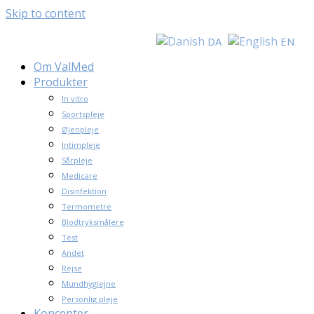
Skip to content
DA
EN
Om ValMed
Produkter
In vitro
Sportspleje
Øjenpleje
Intimpleje
Sårpleje
Medicare
Disinfektion
Termometre
Blodtryksmålere
Test
Andet
Rejse
Mundhygiejne
Personlig pleje
Koncepter