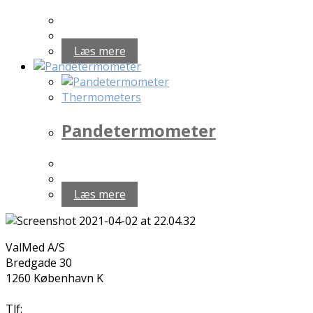
Læs mere
Thermometers
Pandetermometer
Læs mere
ValMed A/S
Bredgade 30
1260 København K
Tlf:
+45 4570 2015