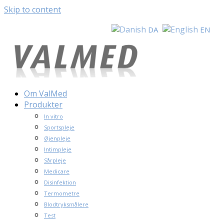
Skip to content
DA
EN
Om ValMed
Produkter
In vitro
Sportspleje
Øjenpleje
Intimpleje
Sårpleje
Medicare
Disinfektion
Termometre
Blodtryksmålere
Test