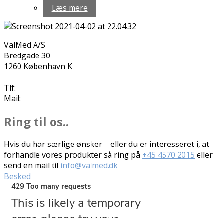
Læs mere
ValMed A/S
Bredgade 30
1260 København K
Tlf:
+45 4570 2015
Mail:
info@valmed.dk
Ring til os..
Hvis du har særlige ønsker – eller du er interesseret i, at
forhandle vores produkter så ring på
+45 4570 2015
eller
send en mail til
info@valmed.dk
Besked