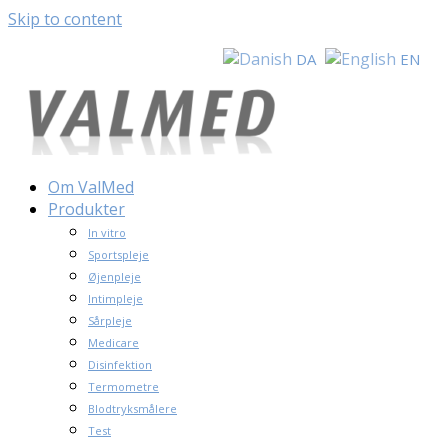
Skip to content
DA
EN
Om ValMed
Produkter
In vitro
Sportspleje
Øjenpleje
Intimpleje
Sårpleje
Medicare
Disinfektion
Termometre
Blodtryksmålere
Test