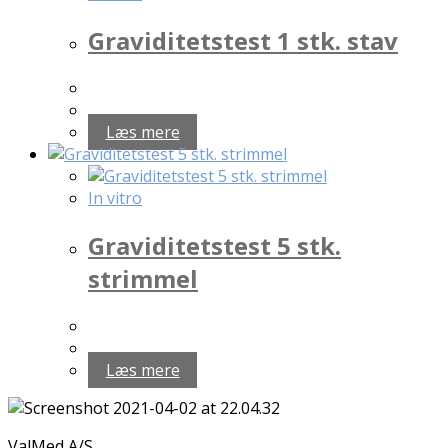
Graviditetstest 1 stk. stav
Læs mere
In vitro
Graviditetstest 5 stk.
strimmel
Læs mere
ValMed A/S