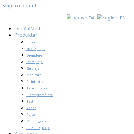
Skip to content
DA
EN
Om ValMed
Produkter
In vitro
Sportspleje
Øjenpleje
Intimpleje
Sårpleje
Medicare
Disinfektion
Termometre
Blodtryksmålere
Test
Andet
Rejse
Mundhygiejne
Personlig pleje
Koncepter